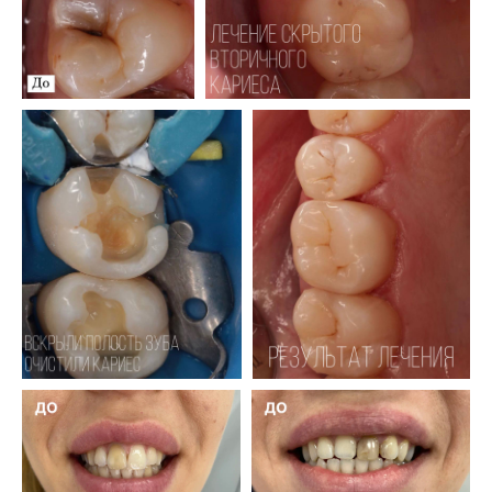
Стоматолог-терапевт
Шаова Фатима
Руслановна
Записаться на прием
Подробнее о докторе