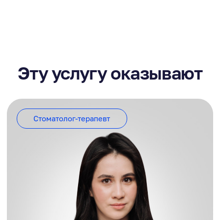
Подробнее о докторе
Контролирующие органы
Пн - Сб: 9.00 - 20.00
Политика конфиденциальности
ул. Ломоносова 55
Пользовательское соглашение
8 (8652) 753-753
Написать нам в MAX
artcuratio@yandex.ru