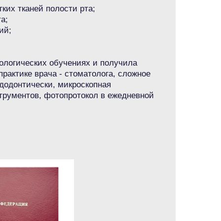
ких тканей полости рта;
а;
ий;
тологических обучениях и получила
актике врача - стоматолога, сложное
ндодонтически, микроскопная
трументов, фотопротокол в ежедневной