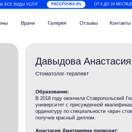
РАССРОЧКА 0%
ОТ 6 ДО 24 МЕСЯЦ
НА ВСЕ ВИДЫ УСЛУГ
цены
Врачи
Галерея
Отзывы
Контакты
Давыдова Анастасия
Стоматолог-терапевт
Образование:
В 2018 году окончила Ставропольский Г
университет с присужденной квалификац
ординатуру по специальности «врач стом
получив красный диплом.
Анастасия Дмитриевна проводит: