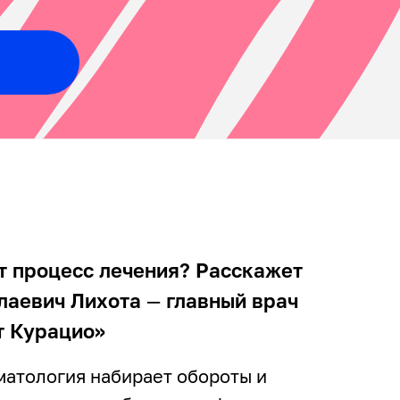
т процесс лечения? Расскажет
лаевич Лихота
—
главный врач
т Курацио»
атология набирает обороты и