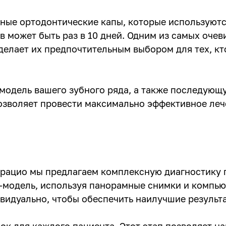
ные ортодонтические капы, которые используютс
ов может быть раз в 10 дней. Одним из самых оче
делает их предпочтительным выбором для тех, к
 модель вашего зубного ряда, а также последующ
позволяет провести максимально эффективное леч
рацио мы предлагаем комплексную диагностику п
D-модель, используя панорамные снимки и компь
видуально, чтобы обеспечить наилучшие результ
к для каждого пациента. Этот этап позволяет н