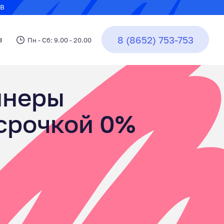
ЕВ
8 (8652) 753-753
8 (8652) 753-753
ы
Пн - Сб: 9.00 - 20.00
йнеры
ссрочкой 0%