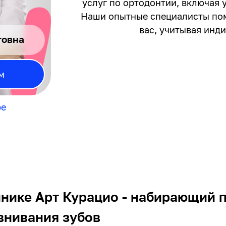
услуг по ортодонтии, включая 
Наши опытные специалисты пом
вас, учитывая инд
говна
м
ре
инике Арт Курацио - набирающий 
внивания зубов