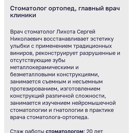
стоматологии и гнатологии в практике
врача стоматолога-ортопеда.
Стаж работы
стоматологом
: 20 лет
В сложном протезировании проводятся
компьютерная томография, диагностика
височно-нижнечелюстного сустава и
анализ прикуса с применением лицевой
дуги.
Образование
Высшее. Окончил Ставрополькую
Государственную Медицинскую
Академию, присуждена квалификация
врача-стоматолога (диплом №0295119).
В 2013 г. прошел профессиональную
переподготовку "Препарирование
зубов под металлокерамические и
безметалловые конструкции»
В 2015 г. прошел профессиональную
переподготовку "Планирование