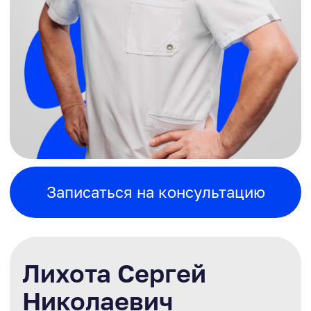
Записаться на консультацию
Лихота Сергей
Николаевич
Стоматолог ортопед, главный врач
клиники
Врач стоматолог Лихота Сергей
Николаевич восстанавливает эстетику
улыбки с применением традиционных
виниров, реконструирует разрушенные и
отсутствующие зубы
металлокерамическими и
безметалловыми конструкциями,
занимается съемным и несъемным
протезированием, изготовлением
конструкций различной сложности,
занимается изучением нейромышечной