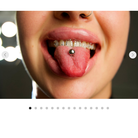
Мен
Лысенко Виктория
Главн
Александровна
Услу
Записаться на прием
Вра
Подробнее о докторе
Контролирующие органы
Пн - Сб: 9.00 - 20.00
Политика конфиденциальности
ул. Ломоносова 55
Пользовательское соглашение
8 (8652) 753-753